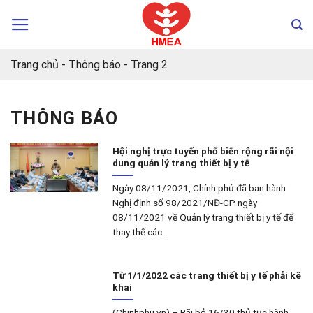
Chuyển
đến
nội
dung
Trang chủ
-
Thông báo
-
Trang 2
THÔNG BÁO
Hội nghị trực tuyến phổ biến rộng rãi nội
dung quản lý trang thiết bị y tế
Ngày 08/11/2021, Chính phủ đã ban hành
Nghị định số 98/2021/NĐ-CP ngày
08/11/2021 về Quản lý trang thiết bị y tế để
thay thế các...
Từ 1/1/2022 các trang thiết bị y tế phải kê
khai
(Chinhphu.vn) – Bãi bỏ 16/30 thủ tục hành