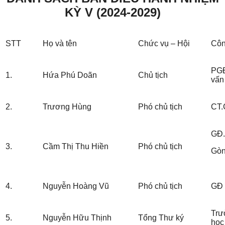
KỲ V (2024-2029)
STT
Họ và tên
Chức vụ – Hội
Côn
PGĐ
1.
Hứa Phú Doãn
Chủ tịch
vấn 
2.
Trương Hùng
Phó chủ tịch
CT.
GĐ.
3.
Cầm Thị Thu Hiền
Phó chủ tịch
Gò
4.
Nguyễn Hoàng Vũ
Phó chủ tịch
GĐ 
Trư
5.
Nguyễn Hữu Thịnh
Tổng Thư ký
học