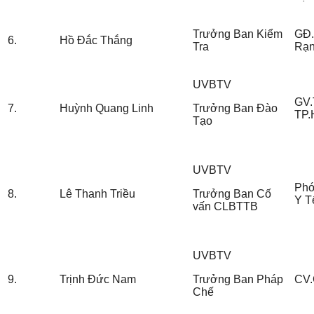
Trưởng Ban Kiểm
GĐ.
6.
Hồ Đắc Thắng
Tra
Rạn
UVBTV
GV.
7.
Huỳnh Quang Linh
Trưởng Ban Đào
TP
Tạo
UVBTV
Phó
8.
Lê Thanh Triều
Trưởng Ban Cố
Y T
vấn CLBTTB
UVBTV
9.
Trịnh Đức Nam
Trưởng Ban Pháp
CV.
Chế