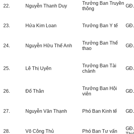
Trưởng Ban Truyền
22.
Nguyễn Thanh Duy
GĐ
thông
23.
Hứa Kim Loan
Trưởng Ban Y tế
GĐ
Trưởng Ban Thể
24.
Nguyễn Hữu Thế Anh
GĐ
thao
Trưởng Ban Tài
25.
Lê Thị Uyên
GĐ.
chánh
Trưởng Ban Hội
26.
Đổ Thân
GĐ.
viên
27.
Nguyễn Văn Thạnh
Phó Ban Kinh tế
GĐ.
GĐ.
28.
Võ Công Thủ
Phó Ban Tư vấn
Thiế