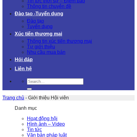
Tin tức thời sự – Điểm báo
Thông tin chuyên đề
Đào tạo -Tuyển dụng
Đào tạo
Tuyển dụng
Xúc tiến thương mại
Thông tin xúc tiến thương mại
Tự giới thiệu
Nhu cầu mua bán
Hỏi đáp
Liên hệ
Trang chủ
-
Giới thiệu Hội viên
Danh mục
Hoạt động hội
Hình ảnh – Video
Tin tức
Văn bản pháp luật