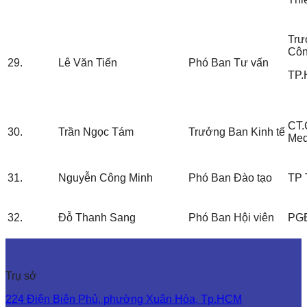
Trư
Côn
29.
Lê Văn Tiến
Phó Ban Tư vấn
TP
CT.
30.
Trần Ngọc Tám
Trưởng Ban Kinh tế
Med
31.
Nguyễn Công Minh
Phó Ban Đào tạo
TP 
32.
Đỗ Thanh Sang
Phó Ban Hội viên
PGĐ
Trụ sở
224 Điện Biên Phủ, phường Xuân Hòa, Tp.HCM