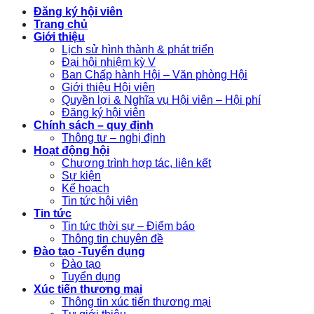
Đăng ký hội viên
Trang chủ
Giới thiệu
Lịch sử hình thành & phát triển
Đại hội nhiệm kỳ V
Ban Chấp hành Hội – Văn phòng Hội
Giới thiệu Hội viên
Quyền lợi & Nghĩa vụ Hội viên – Hội phí
Đăng ký hội viên
Chính sách – quy định
Thông tư – nghị định
Hoạt động hội
Chương trình hợp tác, liên kết
Sự kiện
Kế hoạch
Tin tức hội viên
Tin tức
Tin tức thời sự – Điểm báo
Thông tin chuyên đề
Đào tạo -Tuyển dụng
Đào tạo
Tuyển dụng
Xúc tiến thương mại
Thông tin xúc tiến thương mại