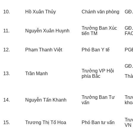
10.
Hồ Xuân Thủy
Chánh văn phòng
GĐ.
Trưởng Ban Xúc
GĐ.
11.
Nguyễn Xuân Huynh
tiến TM
FA
12.
Phạm Thanh Việt
Phó Ban Y tế
PGĐ
GĐ
Trưởng VP Hội
13.
Trần Mạnh
phía Bắc
Thà
Trưởng Ban Tư
Trư
14.
Nguyễn Tấn Khanh
vấn
kho
Trư
15.
Trương Thị Tố Hoa
Phó Ban tư vấn
VN