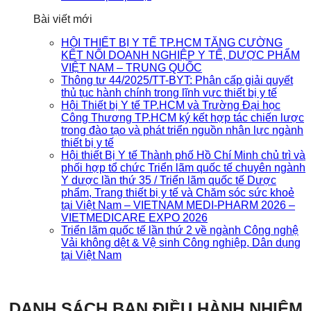
Bài viết mới
HỘI THIẾT BỊ Y TẾ TP.HCM TĂNG CƯỜNG
KẾT NỐI DOANH NGHIỆP Y TẾ, DƯỢC PHẨM
VIỆT NAM – TRUNG QUỐC
Thông tư 44/2025/TT-BYT: Phân cấp giải quyết
thủ tục hành chính trong lĩnh vực thiết bị y tế
Hội Thiết bị Y tế TP.HCM và Trường Đại học
Công Thương TP.HCM ký kết hợp tác chiến lược
trong đào tạo và phát triển nguồn nhân lực ngành
thiết bị y tế
Hội thiết Bị Y tế Thành phố Hồ Chí Minh chủ trì và
phối hợp tổ chức Triển lãm quốc tế chuyên ngành
Y dược lần thứ 35 / Triển lãm quốc tế Dược
phẩm, Trang thiết bị y tế và Chăm sóc sức khoẻ
tại Việt Nam – VIETNAM MEDI-PHARM 2026 –
VIETMEDICARE EXPO 2026
Triển lãm quốc tế lần thứ 2 về ngành Công nghệ
Vải không dệt & Vệ sinh Công nghiệp, Dân dụng
tại Việt Nam
DANH SÁCH BAN ĐIỀU HÀNH NHIỆM