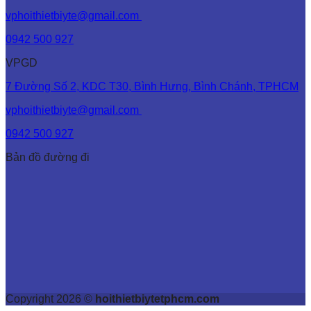
vphoithietbiyte@gmail.com
0942 500 927
VPGD
7 Đường Số 2, KDC T30, Bình Hưng, Bình Chánh, TPHCM
vphoithietbiyte@gmail.com
0942 500 927
Bản đồ đường đi
Copyright 2026 ©
hoithietbiytetphcm.com