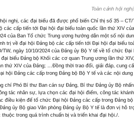
Toàn cảnh hội nghị
i nghị, các đại biểu đã được phổ biến Chỉ thị số 35 – CT/T
ộ các cấp tiến tới Đại hội đại biểu toàn quốc lần thứ XIV
024 của Ban Tổ chức Trung ương hướng dẫn một số nội dung
h trị về đại hội Đảng bộ các cấp tiến tới Đại hội đại biểu 
/TW, ngày 10/10/2024 của Đảng ủy Bộ Y tế về tổ chức Đại h
i đại biểu Đảng bộ Khối các cơ quan Trung ương lần thứ XIV,
n thứ XIV của Đảng; …Đồng thời trao đổi, giải đáp, cung cấ
ại hội Đảng các cấp trong Đảng bộ Bộ Y tế và các nội dung 
hí Phó Bí thư Ban cán sự Đảng, Bí thư Đảng ủy Bộ nhấn 
công tác nhân sự, lựa chọn các đại hội điểm, công tác khán
ác điều kiện để tổ chức Đại hội Đảng các cấp trong Đảng bộ
 Đảng ủy Bộ giao Văn phòng Đảng ủy Bộ Y tế là đơn vị hỗ tr
 thuộc trong quá trình chuẩn bị và triển khai đại hội./.