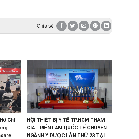
Chia sẻ:
 Hồ Chí
HỘI THIẾT BỊ Y TẾ TP.HCM THAM
HỘI THI
ông
GIA TRIỂN LÃM QUỐC TẾ CHUYÊN
DỰ TRIỂ
hcare
NGÀNH Y DƯỢC LẦN THỨ 23 TẠI
KUALA L