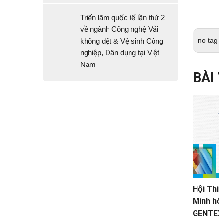
Triển lãm quốc tế lần thứ 2
về ngành Công nghệ Vải
no tag
không dệt & Vệ sinh Công
nghiệp, Dân dụng tại Việt
Nam
BÀI
 ương Cần
TP.HCM sẽ đổi tên 24 bệnh viện
Hội Thi
i soi siêu
Minh h
GENTEX