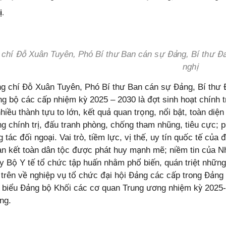
ị.
chí Đỗ Xuân Tuyên, Phó Bí thư Ban cán sự Đảng, Bí thư Đản
nghị
hí Đỗ Xuân Tuyên, Phó Bí thư Ban cán sự Đảng, Bí thư Đả
g bộ các cấp nhiệm kỳ 2025 – 2030 là đợt sinh hoạt chính tr
iều thành tựu to lớn, kết quả quan trọng, nổi bật, toàn diệ
g chính trị, đấu tranh phòng, chống tham nhũng, tiêu cực; ph
 tác đối ngoại. Vai trò, tiềm lực, vị thế, uy tín quốc tế củ
àn kết toàn dân tộc được phát huy mạnh mẽ; niềm tin của 
y Bộ Y tế tổ chức tập huấn nhằm phổ biến, quán triệt nhữn
 trên về nghiệp vụ tổ chức đại hội Đảng các cấp trong Đảng
i biểu Đảng bộ Khối các cơ quan Trung ương nhiệm kỳ 2025-2
ng.