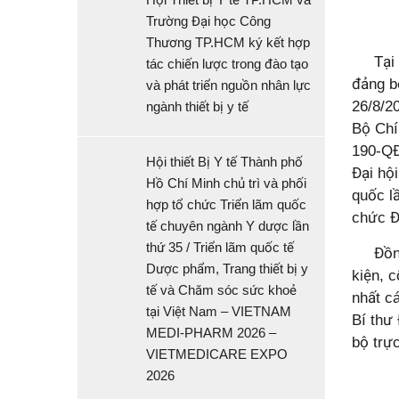
Trường Đại học Công
Thương TP.HCM ký kết hợp
Tại hộ
tác chiến lược trong đào tạo
đảng b
và phát triển nguồn nhân lực
26/8/2
ngành thiết bị y tế
Bộ Chín
190-QĐ
Hội thiết Bị Y tế Thành phố
Đại hộ
Hồ Chí Minh chủ trì và phối
quốc lầ
hợp tổ chức Triển lãm quốc
chức Đ
tế chuyên ngành Y dược lần
thứ 35 / Triển lãm quốc tế
Đồng c
Dược phẩm, Trang thiết bị y
kiện, 
tế và Chăm sóc sức khoẻ
nhất c
tại Việt Nam – VIETNAM
Bí thư
MEDI-PHARM 2026 –
bộ trực
VIETMEDICARE EXPO
2026