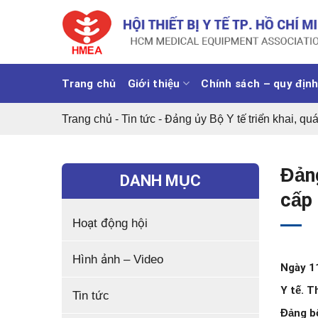
Chuyển
đến
nội
dung
Trang chủ
Giới thiệu
Chính sách – quy địn
Trang chủ
-
Tin tức
-
Đảng ủy Bộ Y tế triển khai, qu
Đảng
DANH MỤC
cấp 
Hoạt động hội
Hình ảnh – Video
Ngày 11
Y tế. T
Tin tức
Đảng bộ