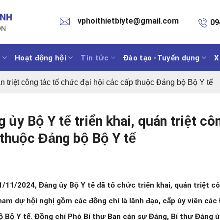
vphoithietbiyte@gmail.com
09
h
Hoạt động hội
Tin tức
Đào tạo -Tuyển dụng
X
án triệt công tác tổ chức đại hội các cấp thuộc Đảng bộ Bộ Y tế
 ủy Bộ Y tế triển khai, quán triệt cô
thuộc Đảng bộ Bộ Y tế
/11/2024, Đảng ủy Bộ Y tế đã tổ chức triển khai, quán triệt c
ham dự hội nghị gồm các đồng chí là lãnh đạo, cấp ủy viên c
 Bộ Y tế. Đồng chí Phó Bí thư Ban cán sự Đảng, Bí thư Đảng 