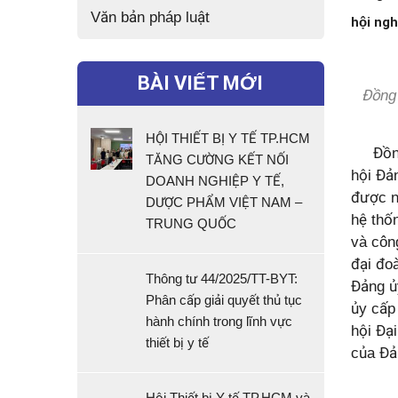
Văn bản pháp luật
hội ngh
BÀI VIẾT MỚI
Đồng 
HỘI THIẾT BỊ Y TẾ TP.HCM
Đồng c
TĂNG CƯỜNG KẾT NỐI
hội Đản
DOANH NGHIỆP Y TẾ,
được nh
DƯỢC PHẨM VIỆT NAM –
hệ thốn
TRUNG QUỐC
và công
đại đo
Thông tư 44/2025/TT-BYT:
Đảng ủ
Phân cấp giải quyết thủ tục
ủy cấp
hành chính trong lĩnh vực
hội Đạ
thiết bị y tế
của Đả
Hội Thiết bị Y tế TP.HCM và