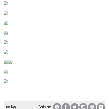
‘
no tag
Chia sẻ: