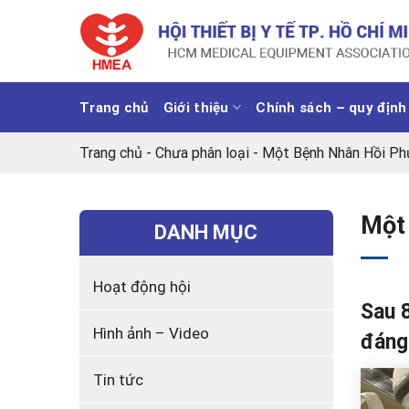
Chuyển
đến
nội
dung
Trang chủ
Giới thiệu
Chính sách – quy định
Trang chủ
-
Chưa phân loại
-
Một Bệnh Nhân Hồi Ph
Một
DANH MỤC
Hoạt động hội
Sau 8
Hình ảnh – Video
đáng 
Tin tức