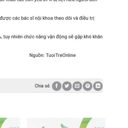
ược các bác sĩ nội khoa theo dõi và điều trị
%, tuy nhiên chức năng vận động sẽ gặp khó khăn
reOnline
Chia sẻ:
Chủ tị