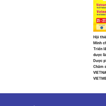
Hội thi
Minh ch
Triển 
dược lầ
Dược ph
Chăm s
VIETN
VIETM