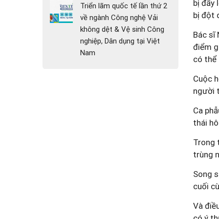
bị đẩy 
Triển lãm quốc tế lần thứ 2
bị đột 
về ngành Công nghệ Vải
không dệt & Vệ sinh Công
Bác sĩ
nghiệp, Dân dụng tại Việt
điểm g
Nam
có thể 
Cuộc h
người t
Ca phẫ
thái hô
Trong t
trùng 
Song s
cuối c
Và điều
có ý th