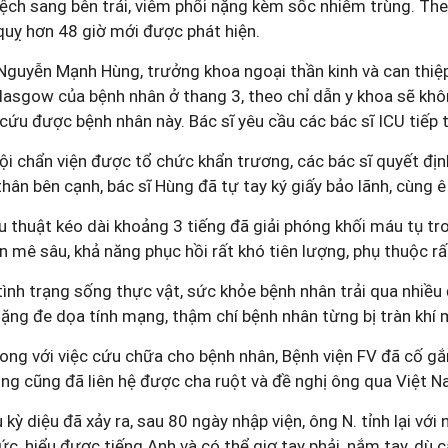
lệch sang bên trái, viêm phổi nặng kèm sốc nhiễm trùng. The
quỵ hơn 48 giờ mới được phát hiện.
 Nguyễn Mạnh Hùng, trưởng khoa ngoại thần kinh và can thiệ
lasgow của bệnh nhân ở thang 3, theo chỉ dẫn y khoa sẽ khôn
cứu được bệnh nhân này. Bác sĩ yêu cầu các bác sĩ ICU tiếp
ội chẩn viện được tổ chức khẩn trương, các bác sĩ quyết đị
hân bên cạnh, bác sĩ Hùng đã tự tay ký giấy bảo lãnh, cùng 
u thuật kéo dài khoảng 3 tiếng đã giải phóng khối máu tụ tr
n mê sâu, khả năng phục hồi rất khó tiên lượng, phụ thuộc r
ình trạng sống thực vật, sức khỏe bệnh nhân trải qua nhiều đ
nặng đe dọa tính mạng, thậm chí bệnh nhân từng bị tràn khí
ong với việc cứu chữa cho bệnh nhân, Bệnh viện FV đã cố gắ
ùng cũng đã liên hệ được cha ruột và đề nghị ông qua Việt N
 kỳ diệu đã xảy ra, sau 80 ngày nhập viện, ông N. tỉnh lại vớ
ức, hiểu được tiếng Anh và có thể giơ tay phải, nắm tay, dù c