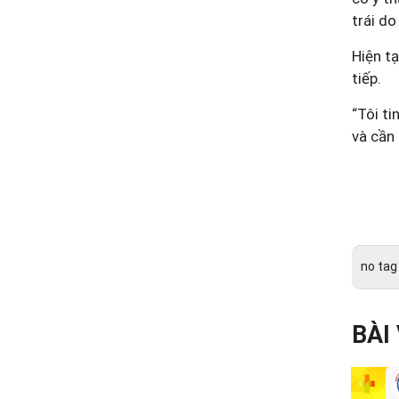
trái d
Hiện tạ
tiếp.
“Tôi t
và cần 
no tag
BÀI