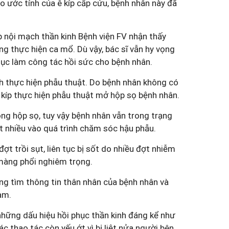
o ước tính của ê kíp cấp cứu, bệnh nhân này đã
p nội mạch thần kinh Bệnh viện FV nhận thấy
g thực hiện ca mổ. Dù vậy, bác sĩ vẫn hy vọng
 tục làm công tác hồi sức cho bệnh nhân.
nh thực hiện phẫu thuật. Do bệnh nhân không có
ê kíp thực hiện phẫu thuật mở hộp sọ bệnh nhân.
ong
hộp sọ
, tuy vậy bệnh nhân vẫn trong trạng
ất nhiều vào quá trình chăm sóc hậu phẫu.
ợt trồi sụt, liên tục bị sốt do nhiều đợt nhiễm
 màng phổi nghiêm trọng.
ng tìm thông tin thân nhân của bệnh nhân và
am.
i những dấu hiệu hồi phục thần kinh đáng kể như
ác thao tác còn yếu ớt vì bị liệt nửa người bên