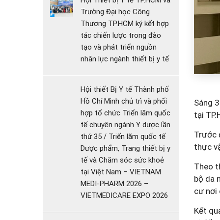
Hội Thiết bị Y tế TP.HCM và
Trường Đại học Công
Thương TP.HCM ký kết hợp
tác chiến lược trong đào
tạo và phát triển nguồn
nhân lực ngành thiết bị y tế
Hội thiết Bị Y tế Thành phố
Hồ Chí Minh chủ trì và phối
Sáng 3
hợp tổ chức Triển lãm quốc
tại TP
tế chuyên ngành Y dược lần
Trước đ
thứ 35 / Triển lãm quốc tế
thực vậ
Dược phẩm, Trang thiết bị y
tế và Chăm sóc sức khoẻ
Theo th
tại Việt Nam – VIETNAM
bộ da n
MEDI-PHARM 2026 –
cư nơi 
VIETMEDICARE EXPO 2026
Kết quả