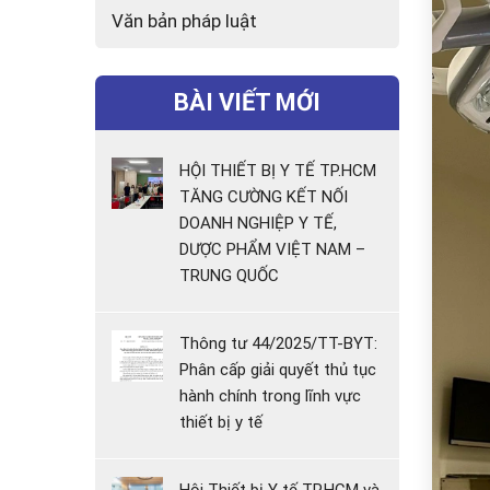
Văn bản pháp luật
BÀI VIẾT MỚI
HỘI THIẾT BỊ Y TẾ TP.HCM
TĂNG CƯỜNG KẾT NỐI
DOANH NGHIỆP Y TẾ,
DƯỢC PHẨM VIỆT NAM –
TRUNG QUỐC
Thông tư 44/2025/TT-BYT:
Phân cấp giải quyết thủ tục
hành chính trong lĩnh vực
thiết bị y tế