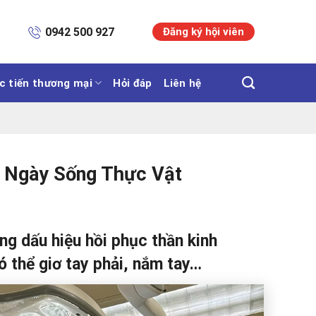
m
0942 500 927
Đăng ký hội viên
c tiến thương mại
Hỏi đáp
Liên hệ
 Ngày Sống Thực Vật
ững dấu hiệu hồi phục thần kinh
ó thể giơ tay phải, nắm tay…