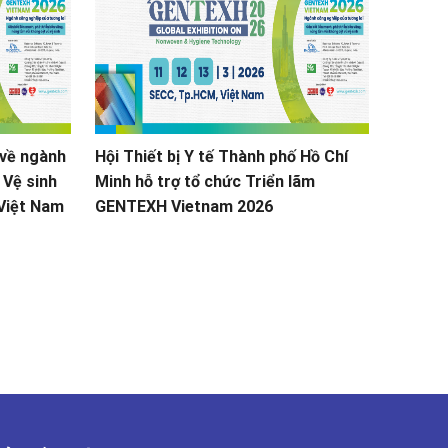
Hướng P
Tế Việ
THAILA
 về ngành
Hội Thiết bị Y tế Thành phố Hồ Chí
 Vệ sinh
Minh hỗ trợ tổ chức Triển lãm
 Việt Nam
GENTEXH Vietnam 2026