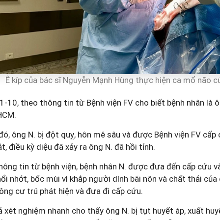
Ê kíp của bác sĩ Nguyễn Mạnh Hùng thực hiện ca mổ não 
1-10, theo thông tin từ Bệnh viện FV cho biết
bệnh nhân
là ô
.HCM.
ó, ông N. bị đột quỵ, hôn mê sâu và được Bệnh viện FV cấp 
t, điều kỳ diệu đã xảy ra ông N. đã hồi tỉnh.
ông tin từ bệnh viện, bệnh nhân N. được đưa đến cấp cứu và
ổi nhớt, bốc mùi vì khắp người dính bãi nôn và chất thải củ
ông cư trú phát hiện và đưa đi cấp cứu.
 xét nghiệm nhanh cho thấy ông N. bị tụt huyết áp, xuất hu