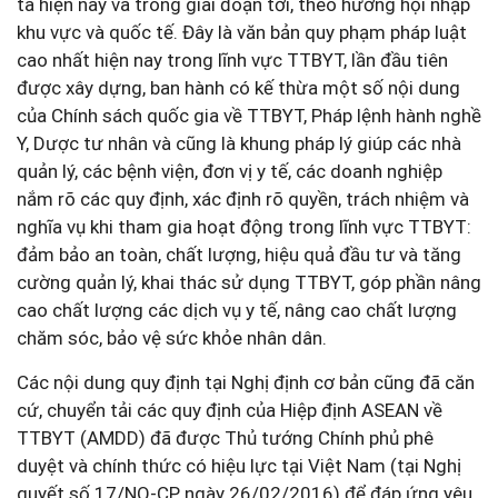
ta hiện nay và trong giai đoạn tới, theo hướng hội nhập
khu vực và quốc tế. Đây là văn bản quy phạm pháp luật
cao nhất hiện nay trong lĩnh vực TTBYT, lần đầu tiên
được xây dựng, ban hành có kế thừa một số nội dung
của Chính sách quốc gia về TTBYT, Pháp lệnh hành nghề
Y, Dược tư nhân và cũng là khung pháp lý giúp các nhà
quản lý, các bệnh viện, đơn vị y tế, các doanh nghiệp
nắm rõ các quy định, xác định rõ quyền, trách nhiệm và
nghĩa vụ khi tham gia hoạt động trong lĩnh vực TTBYT:
đảm bảo an toàn, chất lượng, hiệu quả đầu tư và tăng
cường quản lý, khai thác sử dụng TTBYT, góp phần nâng
cao chất lượng các dịch vụ y tế, nâng cao chất lượng
chăm sóc, bảo vệ sức khỏe nhân dân.
Các nội dung quy định tại Nghị định cơ bản cũng đã căn
cứ, chuyển tải các quy định của Hiệp định ASEAN về
TTBYT (AMDD) đã được Thủ tướng Chính phủ phê
duyệt và chính thức có hiệu lực tại Việt Nam (tại Nghị
quyết số 17/NQ-CP ngày 26/02/2016) để đáp ứng yêu