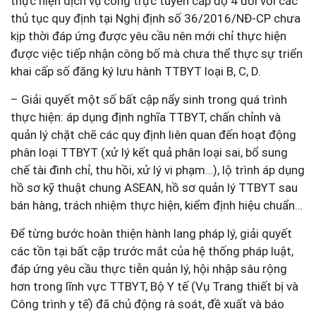
thực hiện dịch vụ công trực tuyến cấp độ 4 đối với các
thủ tục quy định tại Nghị định số 36/2016/NĐ-CP chưa
kịp thời đáp ứng được yêu cầu nên mới chỉ thực hiện
được việc tiếp nhận công bố mà chưa thể thực sự triển
khai cấp số đăng ký lưu hành TTBYT loại B, C, D.
– Giải quyết một số bất cập nẩy sinh trong quá trình
thực hiện: áp dụng định nghĩa TTBYT, chấn chỉnh và
quản lý chặt chẽ các quy định liên quan đến hoạt động
phân loại TTBYT (xử lý kết quả phân loại sai, bổ sung
chế tài đình chỉ, thu hồi, xử lý vi phạm…), lộ trình áp dụng
hồ sơ kỹ thuật chung ASEAN, hồ sơ quản lý TTBYT sau
bán hàng, trách nhiệm thực hiện, kiểm định hiệu chuẩn…
Để từng bước hoàn thiện hành lang pháp lý, giải quyết
các tồn tại bất cập trước mắt của hệ thống pháp luật,
đáp ứng yêu cầu thực tiễn quản lý, hội nhập sâu rộng
hơn trong lĩnh vực TTBYT, Bộ Y tế (Vụ Trang thiết bị và
Công trình y tế) đã chủ động rà soát, đề xuất và báo