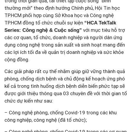
trong thời gian qua, tái thiết lập cuộc sống “bình
thường mới” theo định hướng Chính phủ, Hội Tin học
TP.HCM phối hợp cùng Sở Khoa học và Công nghệ
TP.HCM đồng tổ chức chuỗi sự kiện
“HCA TekTalk
với mục tiêu hỗ trợ
Series: Công nghệ & Cuộc sống”
các cơ quan, tổ chức, doanh nghiệp và người dân ứng
dụng công nghệ trong sản xuất và sinh hoạt mang đến
các lợi ích tối đa về quản trị doanh nghiệp và sức khỏe
cộng đồng.
Các giải pháp rất cụ thể nhằm giúp giữ vững thành quả
phòng, chống dịch bệnh và chủ động kế hoạch ứng phó
kể cả trong tình huống dịch bệnh diễn biến phức tạp sẽ
được giới thiệu thông qua 03 chuyên đề với thời gian tổ
chức dự kiến như sau:
– Công nghệ phòng, chống Covid-19 trong các khu
công nghiệp, công nghệ (đã tổ chức);
– Công nghệ phòng, chống Covid-19 trong các cơ quan,