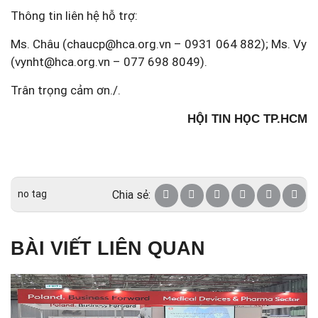
Thông tin liên hệ hỗ trợ:
Ms. Châu (
chaucp@hca.org.vn
– 0931 064 882); Ms. Vy
(
vynht@hca.org.vn
– 077 698 8049).
Trân trọng cảm ơn./.
HỘI TIN HỌC TP.HCM
no tag
Chia sẻ:
BÀI VIẾT LIÊN QUAN