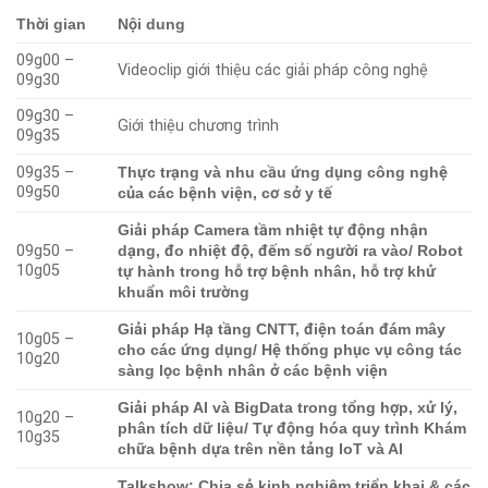
Thời gian
Nội dung
09g00 –
Videoclip giới thiệu các giải pháp công nghệ
09g30
09g30 –
Giới thiệu chương trình
09g35
09g35 –
Thực trạng và nhu cầu ứng dụng công nghệ
09g50
của các bệnh viện, cơ sở y tế
Giải pháp Camera tầm nhiệt tự động nhận
09g50 –
dạng, đo nhiệt độ, đếm số người ra vào/ Robot
10g05
tự hành trong hỗ trợ bệnh nhân, hỗ trợ khử
khuẩn môi trường
Giải pháp Hạ tầng CNTT, điện toán đám mây
10g05 –
cho các ứng dụng/ Hệ thống phục vụ công tác
10g20
sàng lọc bệnh nhân ở các bệnh viện
Giải pháp AI và BigData trong tổng hợp, xử lý,
10g20 –
phân tích dữ liệu/ Tự động hóa quy trình Khám
10g35
chữa bệnh dựa trên nền tảng IoT và AI
Talkshow: Chia sẻ kinh nghiệm triển khai & các