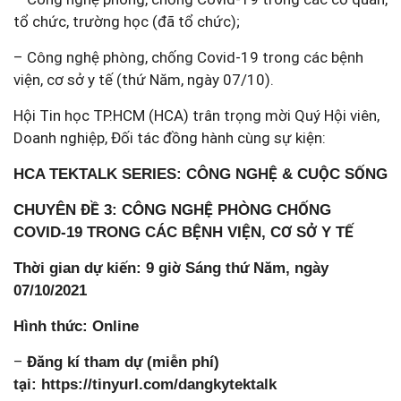
tổ chức, trường học (đã tổ chức);
– Công nghệ phòng, chống Covid-19 trong các bệnh
viện, cơ sở y tế (thứ Năm, ngày 07/10).
Hội Tin học TP.HCM (HCA) trân trọng mời Quý Hội viên,
Doanh nghiệp, Đối tác đồng hành cùng sự kiện:
HCA TEKTALK SERIES: CÔNG NGHỆ & CUỘC SỐNG
CHUYÊN ĐỀ 3: CÔNG NGHỆ PHÒNG CHỐNG
COVID-19 TRONG CÁC BỆNH VIỆN, CƠ SỞ Y TẾ
Thời gian dự kiến: 9 giờ Sáng thứ Năm, ngày
07/10/2021
Hình thức: Online
–
Đăng kí tham dự (miễn phí)
tại:
https://tinyurl.com/dangkytektalk