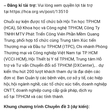
Vui lòng xem quyền lợi tài trợ
– Đăng kí tài trợ:
tại
https://hca.org.vn/post/13510
Chuỗi sự kiện được tổ chức bởi Hội Tin học TP.HCM
(HCA), Sở Khoa học và Công nghệ TP.HCM, Công Ty
TNHH MTV Phát Triển Công Viên Phần Mềm Quang
Trung; phối hợp tổ chức cùng Trung tâm Xúc tiến
Thương mại và Đầu tư TP.HCM (ITPC), Chi nhánh Phòng
Thương mại và Công nghiệp Việt Nam tại TP. HCM
(VCCI-HCM), Hội Thiết bị Y tế TP.HCM, Trung tâm Hỗ
trợ và Tư vấn Chuyển đổi số TP.HCM (DXCenter),… dự
kiến thu hút 200 lượt khách tham dự là đại diện các
đơn vị: Ban Quản lý các bệnh viện, cơ sở y tế, các hiệp
hội, hội ngành nghề, các tổ chức xúc tiến, doanh nghiệp
CNTT, doanh nghiệp cung cấp giải pháp, dịch vụ
số tại TP.HCM và các tỉnh thành.
Khung chương trình Chuyên đề 3 (dự kiến):